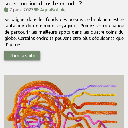
sous-marine dans le monde ?
Date
Tags
7 janv. 2023
AquaBobble
,
:
:
Se baigner dans les fonds des océans de la planète est le
fantasme de nombreux voyageurs. Prenez votre chance
de parcourir les meilleurs spots dans les quatre coins du
globe. Certains endroits peuvent être plus séduisants que
d’autres.
Lire la suite